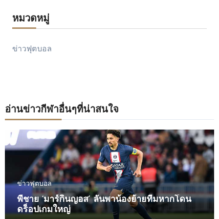
หมวดหมู่
ข่าวฟุตบอล
อ่านข่าวกีฬาอื่นๆที่น่าสนใจ
ข่าวฟุตบอล
พี่ชาย ‘มาร์กินญอส’ ลั่นพาน้องย้ายทีมหากโดน
ดร็อปเกมใหญ่