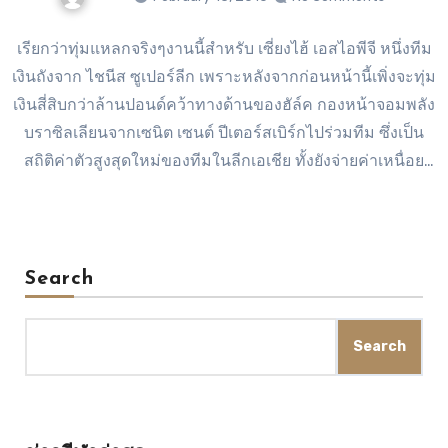
เรียกว่าทุ่มแหลกจริงๆงานนี้สำหรับ เซี่ยงไฮ้ เอสไอพีจี หนึ่งทีม
เงินถังจาก ไชนีส ซูเปอร์ลีก เพราะหลังจากก่อนหน้านี้เพิ่งจะทุ่ม
เงินสี่สิบกว่าล้านปอนด์คว้าทางด้านของฮัล์ค กองหน้าจอมพลัง
บราซิลเลียนจากเซนิต เซนต์ ปีเตอร์สเบิร์กไปร่วมทีม ซึ่งเป็น
สถิติค่าตัวสูงสุดใหม่ของทีมในลีกเอเชีย ทั้งยังจ่ายค่าเหนื่อย
ทะลุสามแสนปอนด์ต่อสัปดาห์ ล่าสุดมีสื่อดังในแดนผู้ดีรายงาน
ออกมาว่าทีมมหาเศรษฐีแห่งลีกจีนรายนี้ยังพร้อมที่จะทุ่มเงิน
กว่า 35 ล้านปอนด์ขอซื้อ เอ็นโกโล่ ก็องเต้ มิดฟิลด์ตัวเก่งของ
เลสเตอร์ ซิตี้ ทีมแชมป์พรีเมียร์ลีก อังกฤษเมื่อซีซั่นที่แล้วอีกด้วย
Search
ทั้งนี้รายงานจากเดลี่ เมลระบุว่ามิดฟิลด์ทีมชาติฝรั่งเศสมีค่าฉีก
สัญญากับทีมจิ้งจอกสยามอยู่เพียงแค่ 20 ล้านปอนด์เท่านั้น แต่ก็
Search
มีหลายทีมยักษ์ใหญ่ในยุโรปอยากได้ตัวนักเตะไปเสริมทัพและ
พร้อมเปิดศึกแย่งตัวนักเตะในซัมเมอร์นี้ อาทิเช่น อาร์เซน่อล คู่
แข่งร่วมพรีเมียร์ลีก…