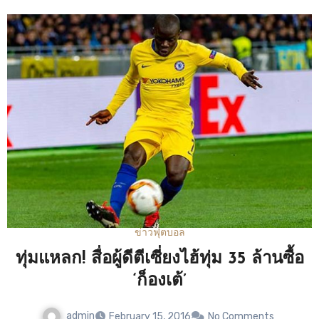
พิจารณาหาต้นสังกัดใหม่ให้น้องชาย ทั้งนี้มาร์กินญอสถือเป็น
หนึ่งดีลใหญ่ของเปแอสเชในปี 2013 ซึ่งทีมเศรษฐีแห่งปาร์ก เดอ
แพร้งส์ทุ่มเงินดึงนักเตะมาจากอาแอส โรม่า ทีมดังใน กัลโช่ เซ
เรีย อา อิตาลี เนื่องจากนักเตะทำผลงานได้อย่างโดดเด่นในการ
เล่นกับโรม่าก่อนหน้านั้น และยังถูกยกย่องให้เป็นหนึ่งในกอง
หลังรุ่นใหม่ที่ดีที่สุดของบราซิลอีกด้วย อย่างไรก็ตามแม้นักเตะ
จะได้รับโอกาสลงสนามให้กับเปแอสเชอย่างต่อเนื่องสม่ำเสมอ
และถือว่าได้ลงเล่นไปไม่น้อยเลยเมื่อเทียบกับคุณภาพนักเตะใน
แดนหลังของปาริเซียง ซึ่งยังมีกองหลังระดับสตาร์อยู่ในทีมอีก
หลายรายแต่นักเตะก็มักจะถูกดร็อปเป็นตัวสำรองในเกมสำคัญๆ
หรือเกมใหญ่ๆประจำ ด้วยเหตุนี้เองทำให้ลูอัน พี่ชายผู้รับผิดชอบ
ดูแลอนาคตของนักเตะมองว่าเปแอสเชปฏิบัติกับน้องชายตนเอง
ข่าวฟุตบอล
อย่างไม่ให้เกียรติกัน…
ทุ่มแหลก! สื่อผู้ดีตีเซี่ยงไฮ้ทุ่ม 35 ล้านซื้อ
‘ก็องเต้’
admin
February 15, 2016
No Comments