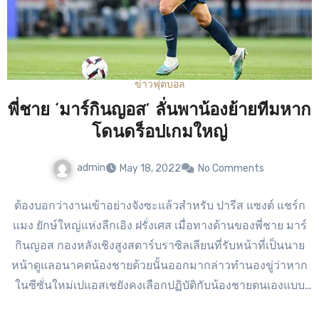
ข่าวฟุตบอล
พี่ชาย ‘มาร์กินญอส’ ลั่นพาน้องย้ายทีมหาก
โดนดร็อปเกมใหญ่
admin
May 18, 2022
No Comments
ต้องบอกว่างานเข้าอย่างจังซะแล้วสำหรับ ปารีส แซงต์ แชร์ก
แมง ยักษ์ใหญ่แห่งลีกเอิง ฝรั่งเศส เมื่อทางด้านของพี่ชาย มาร์
กินญอส กองหลังเชิงสูงสตาร์บราซิลเลียนที่รับหน้าที่เป็นนาย
หน้าดูแลอนาคตน้องชายด้วยนั้นออกมากล่าวทำนองขู่ว่าหาก
ในซีซั่นใหม่เปแอสเชยังคงเลือกปฏิบัติกับน้องชายตนเองแบบ
เดิมๆ คือดร็อปในเกมใหญ่ๆ เกมสำคัญๆตนเองคงจะต้อง